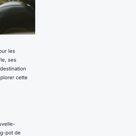
our les
le, ses
 destination
plorer cette
uvelle-
ng-pot de