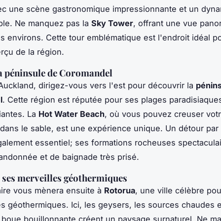
vec une scène gastronomique impressionnante et un dyn
able. Ne manquez pas la
Sky Tower
, offrant une vue pano
ses environs. Cette tour emblématique est l'endroit idéal p
rçu de la région.
a péninsule de Coromandel
 Auckland, dirigez-vous vers l'est pour découvrir la
pénins
l
. Cette région est réputée pour ses plages paradisiaque
riantes. La
Hot Water Beach
, où vous pouvez creuser vot
 dans le sable, est une expérience unique. Un détour par
alement essentiel; ses formations rocheuses spectaculai
randonnée et de baignade très prisé.
 ses merveilles géothermiques
raire vous mènera ensuite à
Rotorua
, une ville célèbre po
géothermiques. Ici, les geysers, les sources chaudes e
 boue bouillonnante créent un paysage surnaturel. Ne m