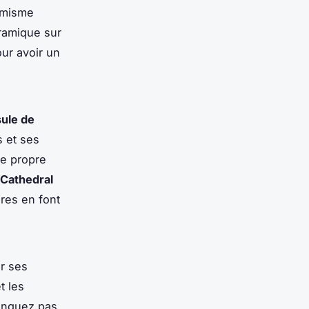
amisme
ramique sur
our avoir un
ule de
s et ses
re propre
Cathedral
res en font
ur ses
t les
anquez pas