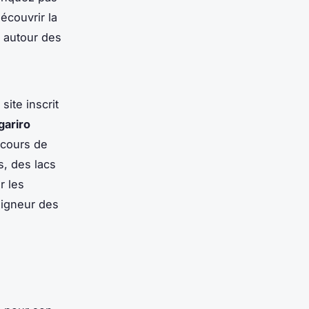
écouvrir la
autour des
 site inscrit
gariro
rcours de
s, des lacs
r les
eigneur des