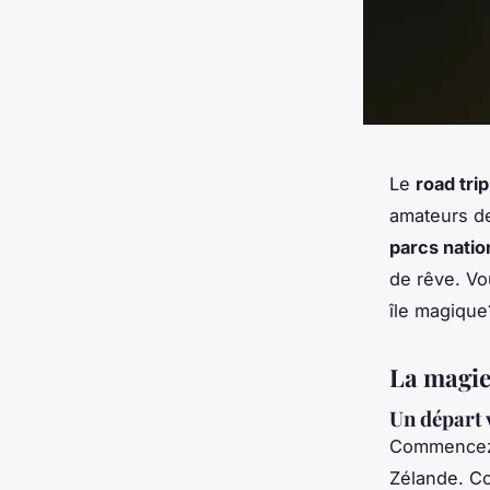
Le
road trip
amateurs 
parcs nati
de rêve. Vo
île magique
La magie 
Un départ 
Commencez 
Zélande. Co