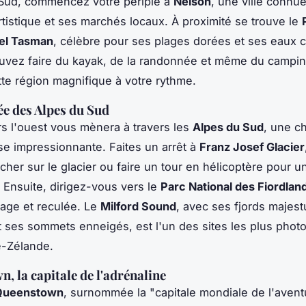
u Sud, commencez votre périple à
Nelson
, une ville connu
tistique et ses marchés locaux. À proximité se trouve le
bel Tasman
, célèbre pour ses plages dorées et ses eaux cr
ouvez faire du kayak, de la randonnée et même du campi
tte région magnifique à votre rythme.
ée des Alpes du Sud
rs l'ouest vous mènera à travers les
Alpes du Sud
, une c
 impressionnante. Faites un arrêt à
Franz Josef Glacier
her sur le glacier ou faire un tour en hélicoptère pour u
 Ensuite, dirigez-vous vers le
Parc National des Fiordlan
age et reculée. Le
Milford Sound
, avec ses fjords majes
 ses sommets enneigés, est l'un des sites les plus phot
e-Zélande.
, la capitale de l'adrénaline
Queenstown
, surnommée la "capitale mondiale de l'aventu