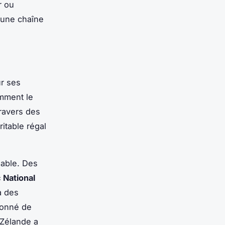
r ou
 une chaîne
ur ses
mment le
ravers des
itable régal
iable. Des
 National
a des
ionné de
-Zélande a