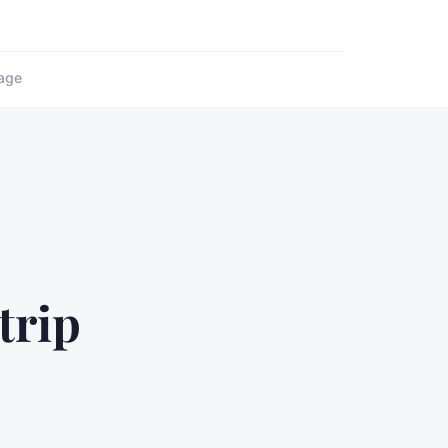
age
trip