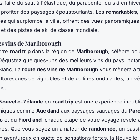
 faire du saut à l'élastique, du parapente, du ski en hive
profiter des paysages époustouflants. Les
remarkables
,
s qui surplombe la ville, offrent des vues panoramiques
 et des pistes de ski de classe mondiale.
es vins de Marlborough
otre
road trip
dans la région de
Marlborough
, célèbre po
Dégustez quelques-uns des meilleurs vins du pays, nota
Blanc. La
route des vins de Marlborough
vous mènera à t
ttoresques de vignobles et de collines ondulantes, un vér
ns.
Nouvelle-Zélande
en
road trip
est une expérience inoubl
miques comme
Auckland
aux paysages sauvages du
Parc
ro
et du
Fiordland
, chaque étape de votre voyage révéler
chés. Que vous soyez un amateur de
randonnée
, un pass
n aventureux en quête de sensations fortes, la Nouvelle