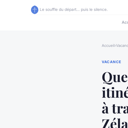
Le souffle du départ... puis le silence.
Acc
Accueil
›
Vacan
VACANCE
Quel
itin
à tr
Zél