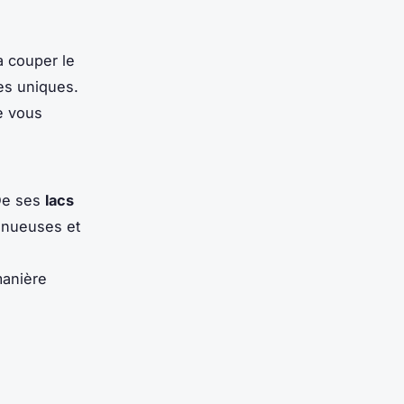
à couper le
ces uniques.
te vous
De ses
lacs
inueuses et
manière