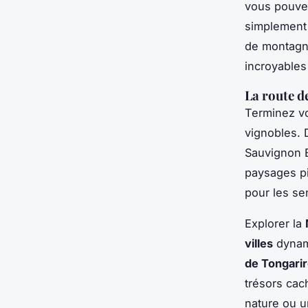
vous pouvez
simplement 
de montagne
incroyables
La route d
Terminez v
vignobles. 
Sauvignon 
paysages pi
pour les se
Explorer la
villes
dyna
de Tongari
trésors ca
nature ou u