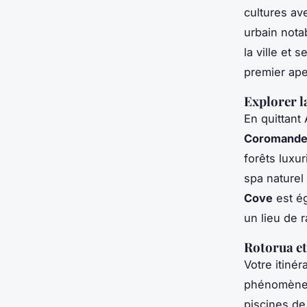
cultures a
urbain not
la ville et 
premier ape
Explorer l
En quittant
Coromande
forêts luxu
spa naturel
Cove
est ég
un lieu de 
Rotorua et
Votre itiné
phénomènes 
piscines de