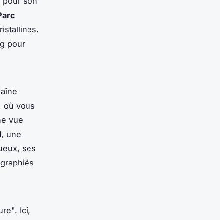
e pour son
Parc
istallines.
ng pour
haîne
, où vous
ne vue
d
, une
tueux, ses
ographiés
re". Ici,