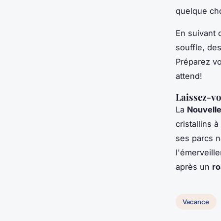
quelque cho
En suivant
souffle, de
Préparez vo
attend!
Laissez-vo
La
Nouvell
cristallins 
ses parcs n
l'émerveill
après un
ro
Vacance