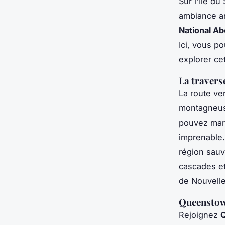
Sur l'Île d
ambiance ar
National A
Ici, vous p
explorer ce
La travers
La route ve
montagneuse
pouvez marc
imprenable.
région sauv
cascades et
de Nouvell
Queenstown
Rejoignez