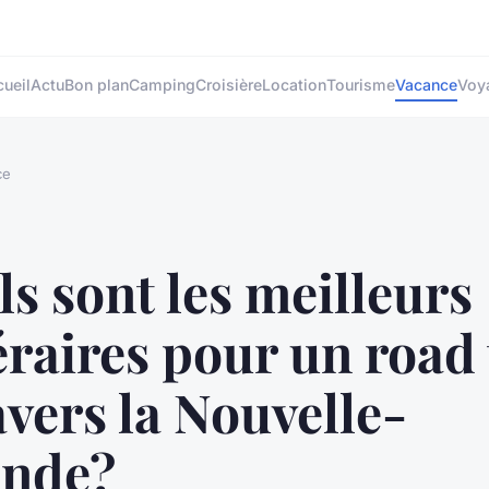
ueil
Actu
Bon plan
Camping
Croisière
Location
Tourisme
Vacance
Voy
ce
s sont les meilleurs
éraires pour un road 
avers la Nouvelle-
ande?