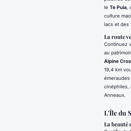
le
Te Puia
,
culture ma
lacs et des
La route v
Continuez v
au patrimoi
Alpine Cros
19,4 km vou
émeraudes e
cinéphiles,
Anneaux.
L'Île du 
La beauté 