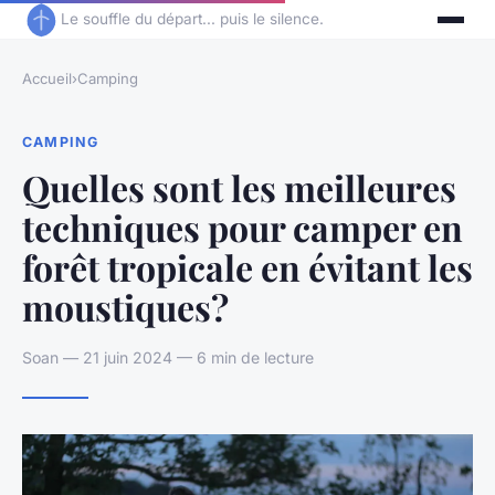
Le souffle du départ... puis le silence.
Accueil
›
Camping
CAMPING
Quelles sont les meilleures
techniques pour camper en
forêt tropicale en évitant les
moustiques?
Soan — 21 juin 2024 — 6 min de lecture