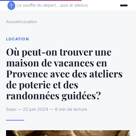
Le souffle du départ... puis le silence.
Accueil
›
Location
LOCATION
Où peut-on trouver une
maison de vacances en
Provence avec des ateliers
de poterie et des
randonnées guidées?
Soan — 20 juin 2024 — 6 min de lecture