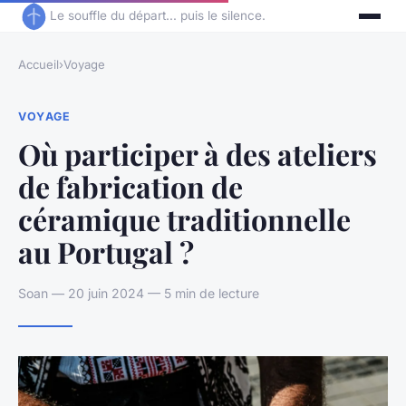
Le souffle du départ... puis le silence.
Accueil
›
Voyage
VOYAGE
Où participer à des ateliers
de fabrication de
céramique traditionnelle
au Portugal ?
Soan — 20 juin 2024 — 5 min de lecture