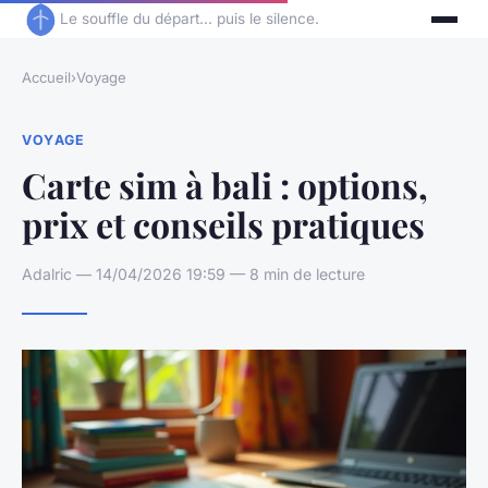
Le souffle du départ... puis le silence.
Accueil
›
Voyage
VOYAGE
Carte sim à bali : options,
prix et conseils pratiques
Adalric — 14/04/2026 19:59 — 8 min de lecture