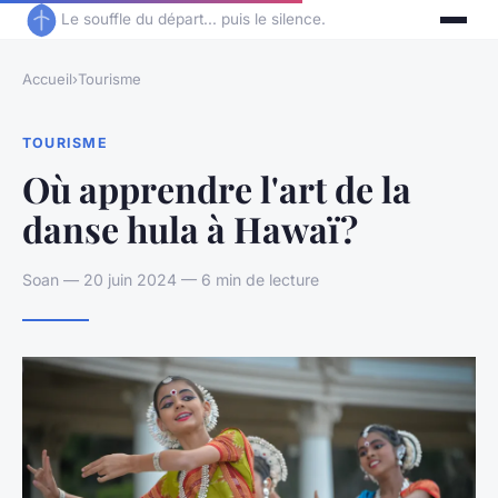
Le souffle du départ... puis le silence.
Accueil
›
Tourisme
TOURISME
Où apprendre l'art de la
danse hula à Hawaï?
Soan — 20 juin 2024 — 6 min de lecture