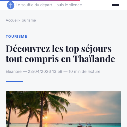
Le souffle du départ... puis le silence.
Accueil
›
Tourisme
TOURISME
Découvrez les top séjours
tout compris en Thaïlande
Éléanore — 23/04/2026 13:59 — 10 min de lecture