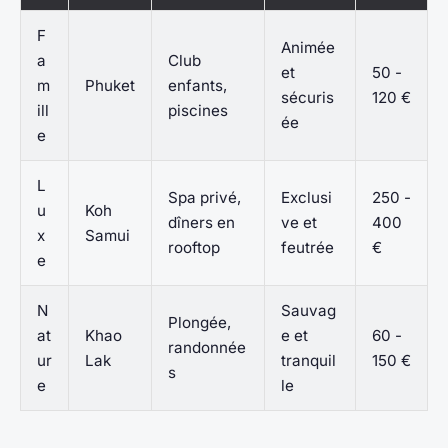
F
Animée
a
Club
et
50 -
m
Phuket
enfants,
sécuris
120 €
ill
piscines
ée
e
L
Spa privé,
Exclusi
250 -
u
Koh
dîners en
ve et
400
x
Samui
rooftop
feutrée
€
e
N
Sauvag
Plongée,
at
Khao
e et
60 -
randonnée
ur
Lak
tranquil
150 €
s
e
le