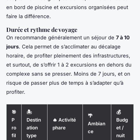
en bord de piscine et excursions organisées peut
faire la différence.
Durée et rythme de voyage
On recommande généralement un séjour de
7 à 10
jours
. Cela permet de s’acclimater au décalage
horaire, de profiter pleinement des infrastructures,
et surtout, de s’offrir 1 à 2 excursions en dehors du
complexe sans se presser. Moins de 7 jours, et on
risque de passer plus de temps à s’adapter qu’à
profiter.
🎯
🏝️
💰
🌴
P
Destin
🔥 Activité
Budg
Ambian
ro
ation
phare
et /
ce
fil
type
nuit